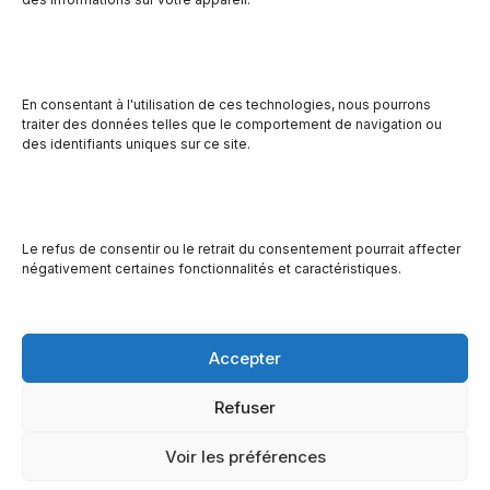
famille de Notre-Dame-du-Laus, la route de
distribution s’agrandit par un nouveau point de chute à
Notre-Dame-du-Laus, ce qui ouvre la voie dans le
secteur de la lièvre sud.
En consentant à l'utilisation de ces technologies, nous pourrons
traiter des données telles que le comportement de navigation ou
des identifiants uniques sur ce site.
En 2022, le projet de la balade alimentaire, consistant à
rendre les services plus accessible par le biais de
points de chute dans les villages plus éloignés, est mis
en place dans cinq municipalités de la lièvre sud, soit
Le refus de consentir ou le retrait du consentement pourrait affecter
négativement certaines fonctionnalités et caractéristiques.
Lac-des-Iles, Notre-Dame-de-Pontmain, Lac-du-cerf,
Kiamika et Val-Barrette.
Accepter
© Site de la Manne du Jour | Réalisé par
Refuser
ORMetaStudio
Voir les préférences
Accueil
Qui nous sommes
Services
La Boutik
Dons
Partenaires
Nous joindre