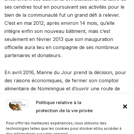
ses cendres tout en poursuivant ses activités pour le
bien de la communauté fut un grand défi à relever.
C’est en mai 2012, après environ 14 mois, qu’elle
intègre enfin son nouveau bâtiment, mais c’est
seulement en février 2013 que son inauguration
officielle aura lieu en compagnie de ses nombreux
partenaires et donateurs.
En avril 2016, Manne du Jour prend la décision, pour
des raisons économiques, de fermer son comptoir
alimentaire de Nominingue et d’ouvrir une route de
distribution comprenant quatre points de chute, soit
Politique relative à la
Lac Saguay, Rivière-Rouge, Nominingue et Ste-
protection de la vie privée
Véronique.
Pour offrir les meilleures expériences, nous utilisons des
Puis, en 2021, en partenariat avec la Maison de la
technologies telles que les cookies pour stocker et/ou accéder à
des informations sur votre appareil.