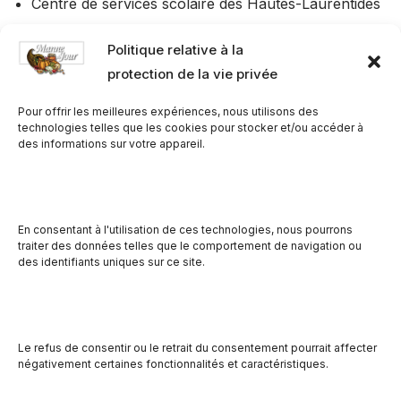
Centre de services scolaire des Hautes-Laurentides
ÉcoAction
Politique relative à la
Emploi Québec
protection de la vie privée
Imprimerie l’Artographe
Pour offrir les meilleures expériences, nous utilisons des
technologies telles que les cookies pour stocker et/ou accéder à
​Table en sécurité alimentaire
des informations sur votre appareil.
Journal le Courant des Hautes Laurentides
En consentant à l'utilisation de ces technologies, nous pourrons
Radio CFLO
traiter des données telles que le comportement de navigation ou
des identifiants uniques sur ce site.
REGAL +
Régie intermunicipale des déchets de la Lièvre
Résidences de la Polyvalente
Le refus de consentir ou le retrait du consentement pourrait affecter
négativement certaines fonctionnalités et caractéristiques.
Et bien d’autres…