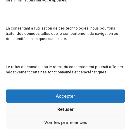
des informations sur votre appareil.
En consentant à l'utilisation de ces technologies, nous pourrons
traiter des données telles que le comportement de navigation ou
des identifiants uniques sur ce site.
Le refus de consentir ou le retrait du consentement pourrait affecter
négativement certaines fonctionnalités et caractéristiques.
Accepter
© Site de la Manne du Jour | Réalisé par
Refuser
ORMetaStudio
Voir les préférences
Accueil
Qui nous sommes
Services
La Boutik
Dons
Partenaires
Nous joindre