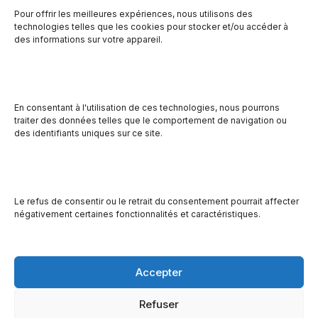
Préparation de repas
Pour offrir les meilleures expériences, nous utilisons des
technologies telles que les cookies pour stocker et/ou accéder à
des informations sur votre appareil.
Des repas congelés sont livrés dans les écoles qui le
demandent pour les élèves n’ayant pas de dîner ou
que la boîte à lunch est dégarnie.
En consentant à l'utilisation de ces technologies, nous pourrons
traiter des données telles que le comportement de navigation ou
Garde-manger aux résidences de la
des identifiants uniques sur ce site.
Polyvalente St-Joseph
Mise en commun d’aliments, de denrées non
périssables et de conserves dans le but de compléter
Le refus de consentir ou le retrait du consentement pourrait affecter
négativement certaines fonctionnalités et caractéristiques.
l’épicerie des élèves en résidences qui ont moins de
budget pour manger.
Accepter
© Site de la Manne du Jour | Réalisé par
Refuser
ORMetaStudio